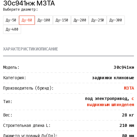
30с941нж МЗТА
Металлопрокат
Выберите диаметр:
Измерительные приборы
Баки
Ду-50
Ду-80
Ду-100
Ду-150
Ду-200
Ду-250
Ду-300
Детали трубопроводов
Ду-400
Водомерные узлы
Запорная арматура
ХАРАКТЕРИСТИКИ
ОПИСАНИЕ
Модель:
30с941нж
Категория:
задвижки клиновые
Производитель (бренд):
МЗТА
под электропривод,
с
Тип:
выдвижным шпинделем
Вес:
28 кг
Строительная длина L:
210 мм
Диаметр условный Ду(Dn):
80 мм