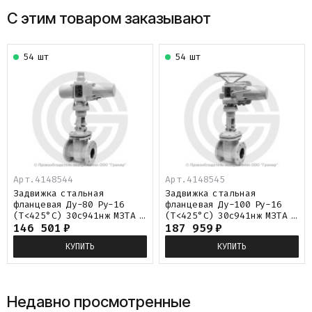
С этим товаром заказывают
54 шт
54 шт
Арт.4148544
Арт.4148545
Задвижка стальная
Задвижка стальная
фланцевая Ду-80 Ру-16
фланцевая Ду-100 Ру-16
(Т<425°С) 30с941нж МЗТА с
(Т<425°С) 30с941нж МЗТА с
электроприводом ГЗ-
146 501
₽
электроприводом ГЗ-
187 959
₽
А.70/24 (380 В)
А.100/24 (380 В)
КУПИТЬ
КУПИТЬ
Недавно просмотренные