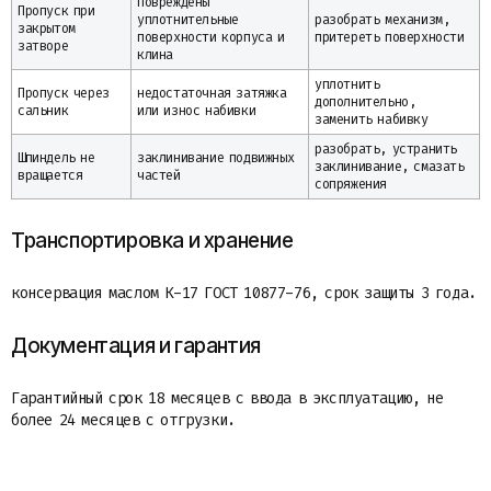
повреждены
Пропуск при
уплотнительные
разобрать механизм,
закрытом
поверхности корпуса и
притереть поверхности
затворе
клина
уплотнить
Пропуск через
недостаточная затяжка
дополнительно,
сальник
или износ набивки
заменить набивку
разобрать, устранить
Шпиндель не
заклинивание подвижных
заклинивание, смазать
вращается
частей
сопряжения
Транспортировка и хранение
консервация маслом К-17 ГОСТ 10877-76, срок защиты 3 года.
Документация и гарантия
Гарантийный срок 18 месяцев с ввода в эксплуатацию, не
более 24 месяцев с отгрузки.