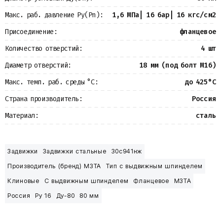
Макс. раб. давление Ру(Pn):
1,6 МПа| 16 бар| 16 кгс/см2
Присоединение:
фланцевое
Количество отверстий:
4 шт
Диаметр отверстий:
18 мм (под болт М16)
Макс. темп. раб. среды °С:
до 425°С
Страна производитель:
Россия
Материал:
сталь
Задвижки
Задвижки стальные
30с941нж
Производитель (бренд) МЗТА
Тип с выдвижным шпинделем
Клиновые
С выдвижным шпинделем
Фланцевое
МЗТА
Россия
Ру 16
Ду-80
80 мм