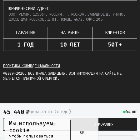
ЮРИДИЧЕСКИЙ АДРЕС
ООО ГРЕМИР, 125504, РОССИЯ, Г. МОСКВА, ЗАПАДНОЕ ДЕГУНИНО,
ШОССЕ ДМИТРОВСКОЕ, Д.81, ПОМЕЩ. 46/2, ОФИС 205
ГАРАНТИЯ
НА РЫНКЕ
КЛИЕНТОВ
1 ГОД
10 ЛЕТ
50Т+
ПОЛИТИКА КОНФИДЕНЦИАЛЬНОСТИ
©2009-2026, ВСЕ ПРАВА ЗАЩИЩЕНЫ. ВСЯ ИНФОРМАЦИЯ НА САЙТЕ НЕ
ЯВЛЯЕТСЯ ПУБЛИЧНОЙ ОФЕРТОЙ.
45 440
₽
цена
за шт
(c ндс)
54 шт
Мы используем
КУПИТЬ В ОДИН КЛИК
В КОРЗИНУ
cookie
ОК
Чтобы пользоваться