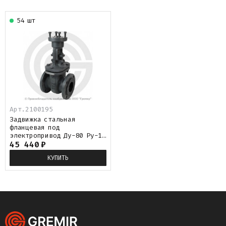
54 шт
Арт.
2100195
Задвижка стальная
фланцевая под
электропривод Ду-80 Ру-16
(Т<425°С) 30с941нж МЗТА
45 440
₽
КУПИТЬ