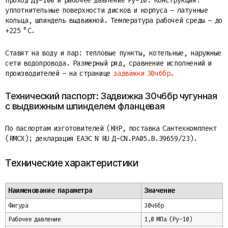
проход Ду-100 и рабочее давление Ру-10. Конструкция:
уплотнительные поверхности дисков и корпуса – латунные
кольца, шпиндель выдвижной. Температура рабочей среды – до
+225 °C.
Ставят на воду и пар: тепловые пункты, котельные, наружные
сети водопровода. Размерный ряд, сравнение исполнений и
производителей – на странице
задвижки 30ч6бр
.
Технический паспорт: Задвижка 30ч6бр чугунная
с выдвижным шпинделем фланцевая
По паспортам изготовителей (КНР, поставка Сантехкомплект
(RMCX); декларация ЕАЭС N RU Д-CN.РА05.B.39659/23).
Технические характеристики
Наименование параметра
Значение
Фигура
30ч6бр
Рабочее давление
1,0 МПа (Ру-10)