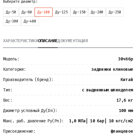
Выберите диаметр:
Металлопрокат
Измерительные приборы
Ду-50
Ду-80
Ду-100
Ду-125
Ду-150
Ду-200
Ду-250
Баки
Ду-300
Ду-400
Детали трубопроводов
Водомерные узлы
Запорная арматура
ХАРАКТЕРИСТИКИ
ОПИСАНИЕ
ДОКУМЕНТАЦИЯ
Модель:
30ч6бр
Категория:
задвижки клиновые
Производитель (бренд):
Китай
Тип:
с выдвижным шпинделем
Вес:
17,6 кг
Диаметр условный Ду(Dn):
100 мм
Макс. раб. давление Ру(Pn):
1,0 МПа| 10 бар| 10 кгс/см2
Присоединение:
фланцевое