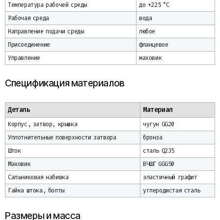
Температура рабочей среды
до +225 °C
Рабочая среда
вода
Направление подачи среды
любое
Присоединение
фланцевое
Управление
маховик
Спецификация материалов
Деталь
Материал
Корпус, затвор, крышка
чугун GG20
Уплотнительные поверхности затвора
бронза
Шток
сталь Q235
Маховик
ВЧШГ GGG50
Сальниковая набивка
эластичный графит
Гайка штока, болты
углеродистая сталь
Размеры и масса