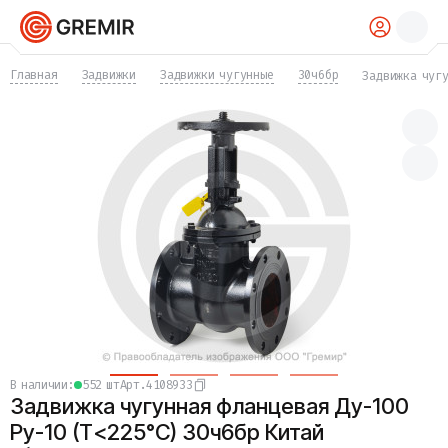
КАТАЛОГ
Главная
Задвижки
Задвижки чугунные
30ч6бр
Задвижка чугу
Трубы
Хомуты
Фитинги
Фланцы
Отводы
Переходы
Тройники
Заглушки
Задвижки
Краны
Затворы
Клапаны
Фильтры
Компенсаторы
в наличии:
552 шт
Арт.
4108933
Фасонные части
Задвижка чугунная фланцевая Ду-100
Крепеж
Прокладки и уплотнения
Ру-10 (Т<225°С) 30ч6бр Китай
Теплоизоляция